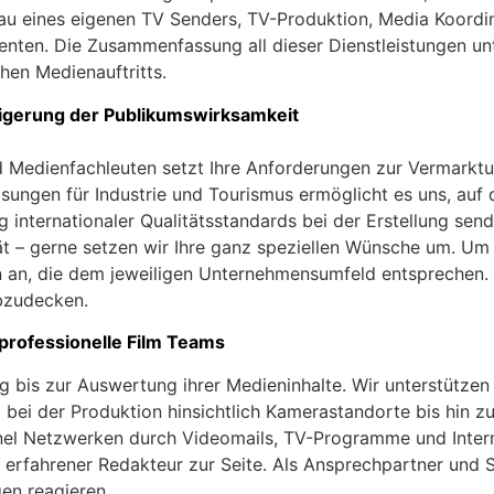
bau eines eigenen TV Senders, TV-Produktion, Media Koordi
senten. Die Zusammenfassung all dieser Dienstleistungen u
hen Medienauftritts.
igerung der Publikumswirksamkeit
d Medienfachleuten setzt Ihre Anforderungen zur Vermarktu
sungen für Industrie und Tourismus ermöglicht es uns, auf d
 internationaler Qualitätsstandards bei der Erstellung sen
ität – gerne setzen wir Ihre ganz speziellen Wünsche um. Um
 an, die dem jeweiligen Unternehmensumfeld entsprechen. S
bzudecken.
professionelle Film Teams
g bis zur Auswertung ihrer Medieninhalte. Wir unterstütz
bei der Produktion hinsichtlich Kamerastandorte bis hin z
nel Netzwerken durch Videomails, TV-Programme und Intern
 erfahrener Redakteur zur Seite. Als Ansprechpartner und Su
gen reagieren.